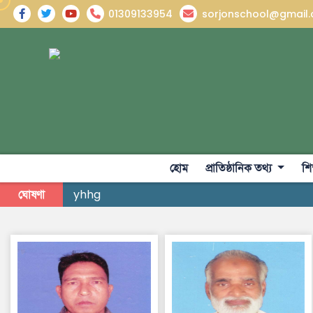
01309133954
sorjonschool@gmail
হোম
প্রাতিষ্ঠানিক তথ্য
শি
ঘোষণা
yhhg