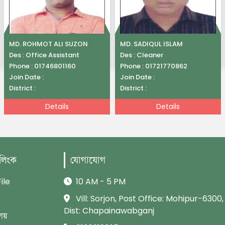
MD. ROHMOT ALI SUZON
MD. SADIQUL ISLAM
Des :
Office Assistant
Des :
Cleaner
Phone :
01746801160
Phone :
01721770862
Join Date :
Join Date :
District :
District :
Details
Details
 লিংক
যোগাযোগ
ile
10 AM - 5 PM
Vill: Sorjon, Post Office: Mohipur-6300,
Dist: Chapainawabganj
লয়