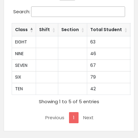
Search:
Class
Shift
Section
Total Student
T
EIGHT
63
3
NINE
46
2
SEVEN
67
3
SIX
79
3
TEN
42
14
Showing 1 to 5 of 5 entries
Previous
1
Next