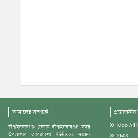
আমাদের সম্পর্কে
প্রয়োজনীয়
Mpo All F
চাঁপাইনবাবগঞ্জ জেলায় চাঁপাইনবাবগঞ্জ সদর
উপজেলার গোবরাতলা ইউনিয়নে সরজন
EMIS