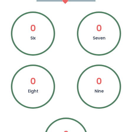
0
0
Six
Seven
0
0
Eight
Nine