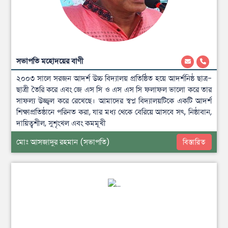
সভাপতি মহোদয়ের বাণী
২০০৩ সালে সরজন আদর্শ উচ্চ বিদ্যালয় প্রতিষ্ঠিত হয়ে আদর্শনিষ্ঠ ছাত্র-
ছাত্রী তৈরি করে‎ এবং জে এস সি ও এস এস ‎সি ফলাফল ভালো করে তার
সাফল্য উজ্জ্বল করে রেখেছে। আমাদের স্বপ্ন বিদ্যালয়টিকে একটি আদর্শ‎
শিক্ষাপ্রতিষ্ঠানে ‎পরিনত করা, যার মধ্য থেকে বেরিয়ে আসবে সৎ, নিষ্ঠাবান,
দায়িত্বশীল, সুশৃংখল এবং কমমূখী
মোঃ আসজাদুর রহমান
(সভাপতি)
বিস্তারিত