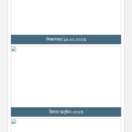
শিক্ষাসফর ১৯.০২.২০২৩
বিদায় অনুষ্ঠান ২০২৩