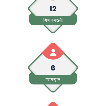
12
শিক্ষকমণ্ডলী
6
স্টাফবৃন্দ